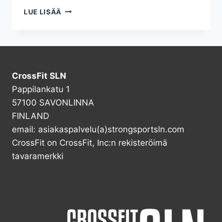
PAINONNOSTON
LUE LISÄÄ
ALKEISKURSSIT
SYKSYLLÄ
2025
CrossFit SLN
Pappilankatu 1
57100 SAVONLINNA
FINLAND
email: asiakaspalvelu(a)strongsportsln.com
CrossFit on CrossFit, Inc:n rekisteröimä
tavaramerkki