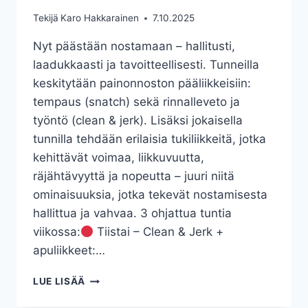
Tekijä
Karo Hakkarainen
7.10.2025
Nyt päästään nostamaan – hallitusti,
laadukkaasti ja tavoitteellisesti. Tunneilla
keskitytään painonnoston pääliikkeisiin:
tempaus (snatch) sekä rinnalleveto ja
työntö (clean & jerk). Lisäksi jokaisella
tunnilla tehdään erilaisia tukiliikkeitä, jotka
kehittävät voimaa, liikkuvuutta,
räjähtävyyttä ja nopeutta – juuri niitä
ominaisuuksia, jotka tekevät nostamisesta
hallittua ja vahvaa. 3 ohjattua tuntia
viikossa:
Tiistai – Clean & Jerk +
apuliikkeet:…
PAINONNOSTOTUNNIT
LUE LISÄÄ
7.10.2025
ALKAEN