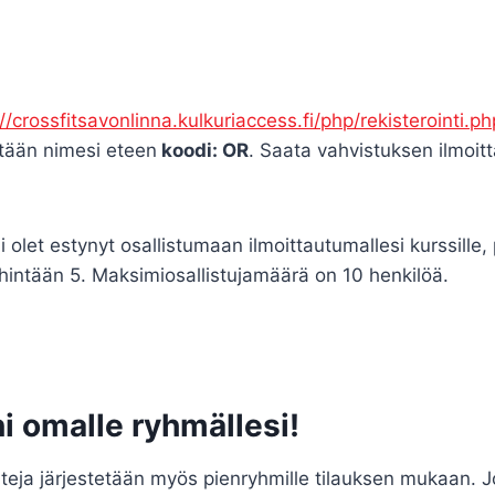
//crossfitsavonlinna.kulkuriaccess.fi/php/rekisterointi.ph
nttään nimesi eteen
koodi: OR
. Saata vahvistuksen ilmoit
 olet estynyt osallistumaan ilmoittautumallesi kurssille,
 vähintään 5. Maksimiosallistujamäärä on 10 henkilöä.
ni omalle ryhmällesi!
ja järjestetään myös pienryhmille tilauksen mukaan. Jos