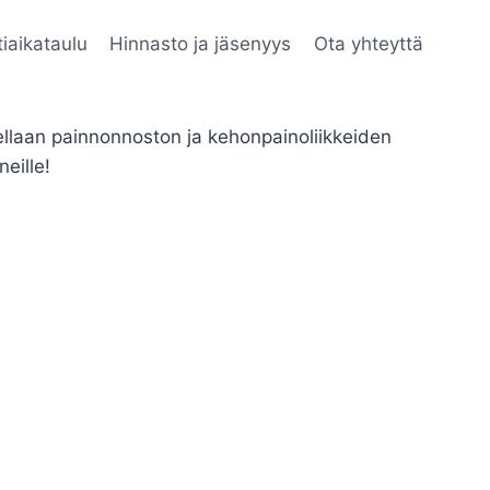
iaikataulu
Hinnasto ja jäsenyys
Ota yhteyttä
ellaan painnonnoston ja kehonpainoliikkeiden
eille!