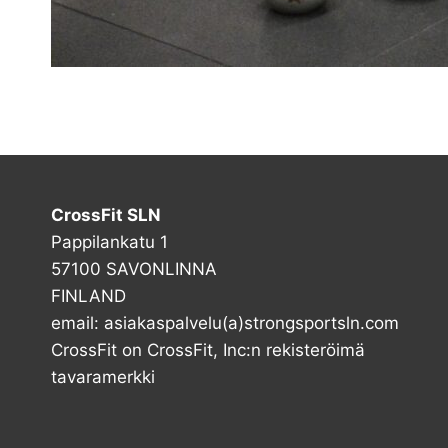
CrossFit SLN
Pappilankatu 1
57100 SAVONLINNA
FINLAND
email: asiakaspalvelu(a)strongsportsln.com
CrossFit on CrossFit, Inc:n rekisteröimä
tavaramerkki