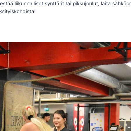
estää liikunnalliset synttärit tai pikkujoulut, laita sähkö
sityiskohdista!