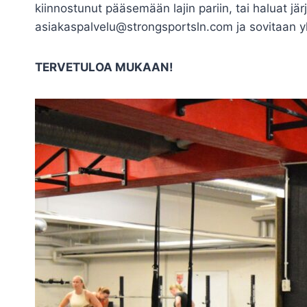
kiinnostunut pääsemään lajin pariin, tai haluat järj
asiakaspalvelu@strongsportsln.com ja sovitaan yk
TERVETULOA MUKAAN!