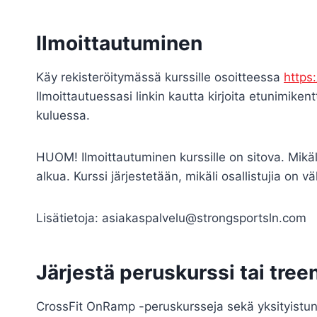
Ilmoittautuminen
Käy rekisteröitymässä kurssille osoitteessa
https:
Ilmoittautuessasi linkin kautta kirjoita etunimike
kuluessa.
HUOM! Ilmoittautuminen kurssille on sitova. Mikäli
alkua. Kurssi järjestetään, mikäli osallistujia on
Lisätietoja: asiakaspalvelu@strongsportsln.com
Järjestä peruskurssi tai tree
CrossFit OnRamp -peruskursseja sekä yksityistunte