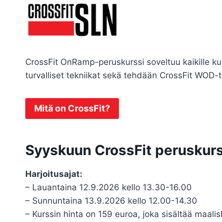
Siirry
sisältöön
CrossFit OnRamp-peruskurssi soveltuu kaikille ku
turvalliset tekniikat sekä tehdään CrossFit WOD-tre
Mitä on CrossFit?
Syyskuun CrossFit peruskurs
Harjoitusajat:
– Lauantaina 12.9.2026 kello 13.30-16.00
– Sunnuntaina 13.9.2026 kello 12.00-14.30
– Kurssin hinta on 159 euroa, joka sisältää maali